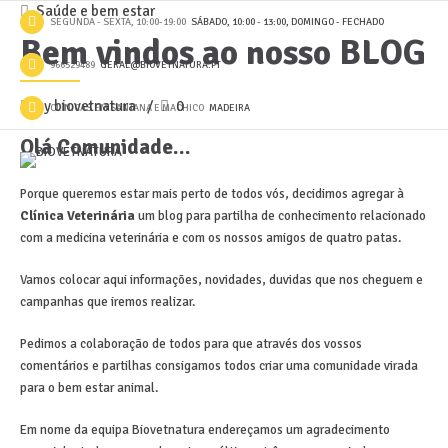
Saúde e bem estar
SEGUNDA - SEXTA, 10:00-19:00
SÁBADO, 10:00 - 13:00, DOMINGO - FECHADO
Bem vindos ao nosso BLOG
966529489
GERAL@BIOVETNATURA.PT
by biovetnatura
0
CLÍNICAS EM SANTANA E MACHICO
MADEIRA
Olá Comunidade…
Porque queremos estar mais perto de todos vós, decidimos agregar à
Clínica Veterinária
um blog para partilha de conhecimento relacionado
com a medicina veterinária e com os nossos amigos de quatro patas.
Vamos colocar aqui informações, novidades, duvidas que nos cheguem e
campanhas que iremos realizar.
Pedimos a colaboração de todos para que através dos vossos
comentários e partilhas consigamos todos criar uma comunidade virada
para o bem estar animal.
Em nome da equipa Biovetnatura endereçamos um agradecimento