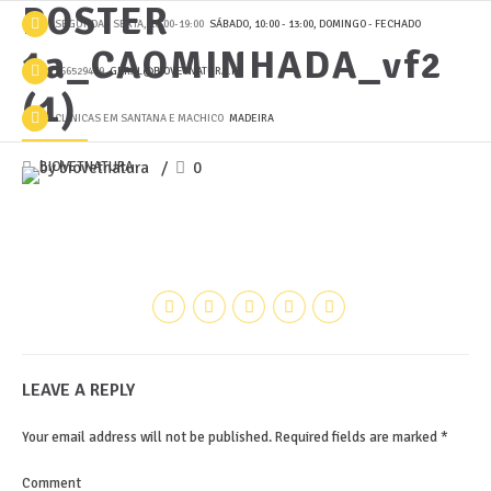
POSTER
SEGUNDA - SEXTA, 10:00-19:00
SÁBADO, 10:00 - 13:00, DOMINGO - FECHADO
1a_CAOMINHADA_vf2
966529489
GERAL@BIOVETNATURA.PT
(1)
CLÍNICAS EM SANTANA E MACHICO
MADEIRA
by biovetnatura
0
LEAVE A REPLY
Your email address will not be published. Required fields are marked *
Comment