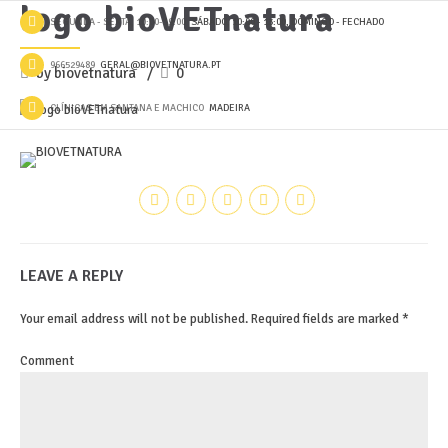
logo bioVETnatura
SEGUNDA - SEXTA, 10:00-19:00
SÁBADO, 10:00 - 13:00, DOMINGO - FECHADO
966529489
GERAL@BIOVETNATURA.PT
by biovetnatura
0
CLÍNICAS EM SANTANA E MACHICO
MADEIRA
LEAVE A REPLY
Your email address will not be published. Required fields are marked *
Comment