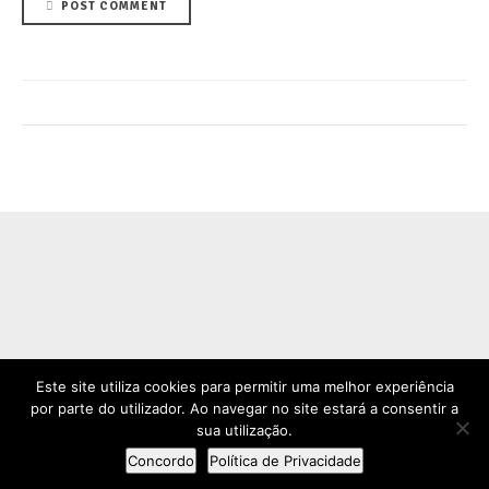
POST COMMENT
Este site utiliza cookies para permitir uma melhor experiência
por parte do utilizador. Ao navegar no site estará a consentir a
Copyright by Biovetnatura. All rights reserved.
sua utilização.
SOBRE NÓS
CONTATOS
BLOG
POLÍTICA DE PRIVACIDADE
Concordo
Política de Privacidade
LOJA ONLINE