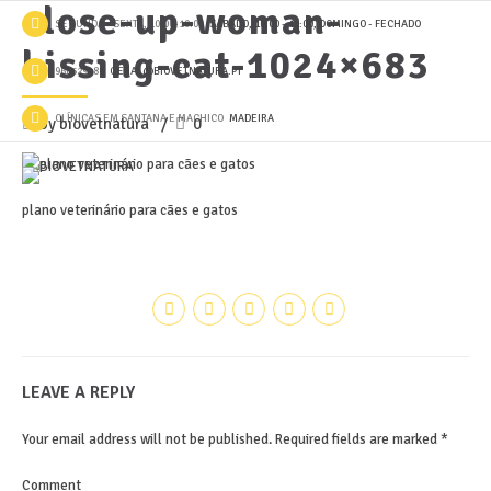
close-up-woman-
SEGUNDA - SEXTA, 10:00-19:00
SÁBADO, 10:00 - 13:00, DOMINGO - FECHADO
kissing-cat-1024×683
966529489
GERAL@BIOVETNATURA.PT
CLÍNICAS EM SANTANA E MACHICO
MADEIRA
by biovetnatura
0
plano veterinário para cães e gatos
LEAVE A REPLY
Your email address will not be published. Required fields are marked *
Comment