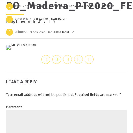
PO_Madeira_PT2020_F
SEGUNDA - SEXTA, 10:00-19:00
SÁBADO, 10:00 - 13:00, DOMINGO - FECHADO
966529489
GERAL@BIOVETNATURA.PT
by biovetnatura
0
CLÍNICAS EM SANTANA E MACHICO
MADEIRA
LEAVE A REPLY
Your email address will not be published. Required fields are marked *
Comment