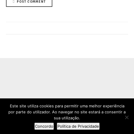
POST COMMENT
Este site utiliza cookies para permitir uma melhor experiência
por parte do utilizador. Ao navegar no site estará a consentir a
Copyright by Biovetnatura. All rights reserved.
sua utilização.
SOBRE NÓS
CONTATOS
BLOG
POLÍTICA DE PRIVACIDADE
Concordo
Política de Privacidade
LOJA ONLINE