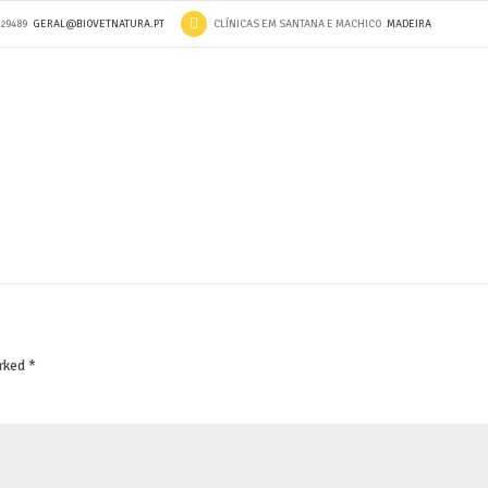
529489
GERAL@BIOVETNATURA.PT
CLÍNICAS EM SANTANA E MACHICO
MADEIRA
rked *